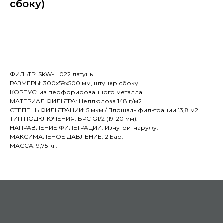
сбоку)
УСЛУГИ
Купить
Металлообработка
Проектирование и производство
станков
ФИЛЬТР: SkW-L 022 латунь.
РАЗМЕРЫ: 300х59х500 мм, штуцер сбоку.
ДЛЯ ЭЛЕКТРОЭРОЗИИ
КОРПУС: из перфорированного металла.
МАТЕРИАЛ ФИЛЬТРА: Целлюлоза 148 г/м2.
СТЕПЕНЬ ФИЛЬТРАЦИИ: 5 мкм / Площадь фильтрации 13,8 м2.
ТИП ПОДКЛЮЧЕНИЯ: БРС G1/2 (19-20 мм).
Расходные материалы для
НАПРАВЛЕНИЕ ФИЛЬТРАЦИИ: Изнутри-наружу.
электроэрозионных станков
МАКСИМАЛЬНОЕ ДАВЛЕНИЕ: 2 Бар.
МАССА: 9,75 кг.