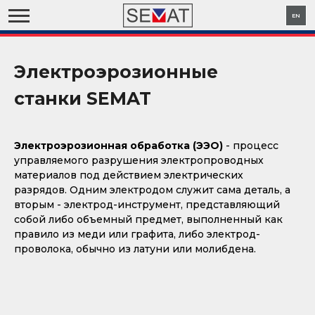
EN
O SEMAT
НОВОСТИ
Электроэрозионные
Каталоги
Новости SEMAT
станки SEMAT
РОССИЙСКИЕ СТАНКИ
Миссия и Цели
Видео SEMAT
Контакты
Электроэрозионная обработка (ЭЭО)
- процесс
управляемого разрушения электропроводных
Партнеры
материалов под действием электрических
разрядов. Одним электродом служит сама деталь, а
СТАНКИ
вторым - электрод-инструмент, представляющий
собой либо объемный предмет, выполненный как
Ультразвуковые установки
правило из меди или графита, либо электрод-
проволока, обычно из латуни или молибдена.
Электрохимические станки
Электроэрозионные станки
Станки в наличии